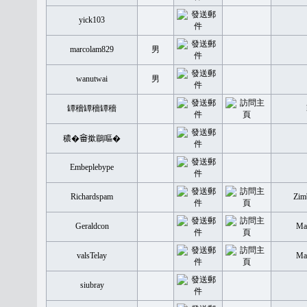
yick103
marcolam829
男
wanutwai
男
罈穡罈穡罈穡
穠�𤲞撳鶥嘔�
Embeplebype
Richardspam
Zim
Geraldcon
Mal
valsTelay
Mal
siubray