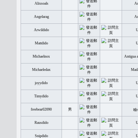
Alixsoals
Au
Angelarag
Au
Arwildido
Mattdido
Michaelnox
Antigua 
Michaeledax
Mada
joyydido
Timydido
freebear02090
男
瞼
Rausdido
Snipdido