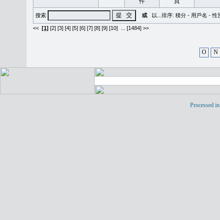
搜索
或
以...排序:
積分
-
用戶名
-
性
<<
[1]
[2]
[3]
[4]
[5]
[6]
[7]
[8]
[9]
[10]
...
[1484] >>
O
N
Processed in