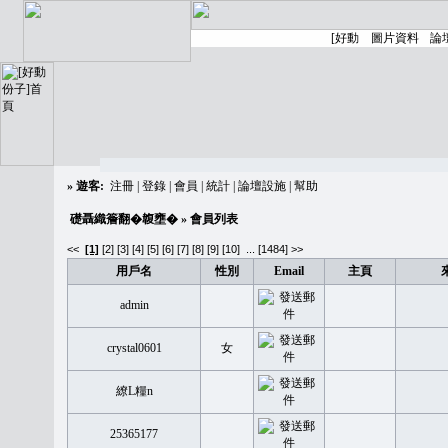
»
遊客:
注冊
|
登錄
|
會員
|
統計
|
論壇設施
|
幫助
礎聶織簷翻�䪖壅�
» 會員列表
<<
[1]
[2]
[3]
[4]
[5]
[6]
[7]
[8]
[9]
[10]
...
[1484] >>
用戶名
性別
Email
主頁
admin
crystal0601
女
繚L糧n
25365177