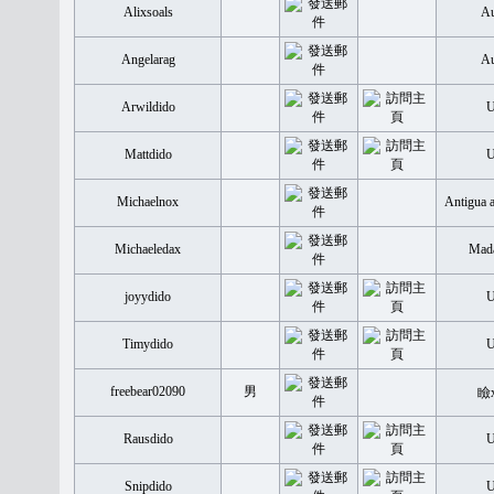
Alixsoals
Au
Angelarag
Au
Arwildido
Mattdido
Michaelnox
Antigua 
Michaeledax
Mada
joyydido
Timydido
freebear02090
男
瞼
Rausdido
Snipdido