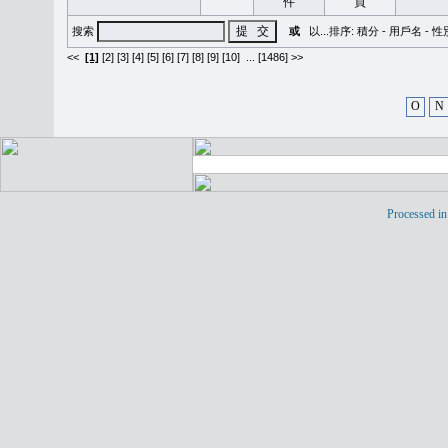
搜索
或
以...排序:
積分
-
用戶名
-
性
<<
[1]
[2]
[3]
[4]
[5]
[6]
[7]
[8]
[9]
[10]
...
[1486] >>
O
N
Processed in