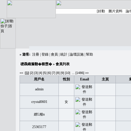
»
遊客:
注冊
|
登錄
|
會員
|
統計
|
論壇設施
|
幫助
礎聶織簷翻�䪖壅�
» 會員列表
<<
[1]
[2]
[3]
[4]
[5]
[6]
[7]
[8]
[9]
[10]
...
[1486] >>
用戶名
性別
Email
主頁
admin
crystal0601
女
繚L糧n
25365177