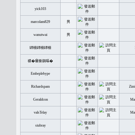
yick103
marcolam829
男
wanutwai
男
罈穡罈穡罈穡
穠�𤲞撳鶥嘔�
Embeplebype
Richardspam
Zim
Geraldcon
Mal
valsTelay
Mal
siubray