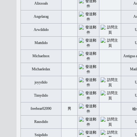
Alixsoals
Au
Angelarag
Au
Arwildido
Mattdido
Michaelnox
Antigua 
Michaeledax
Mada
joyydido
Timydido
freebear02090
男
瞼
Rausdido
Snipdido