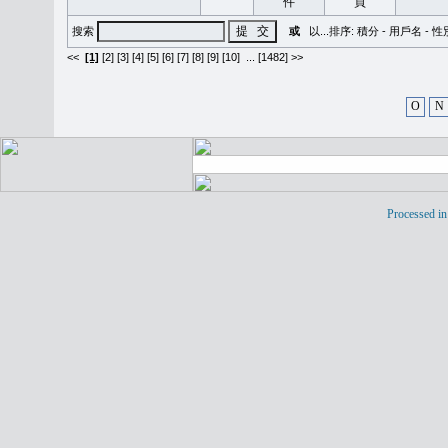
搜索
或
以...排序:
積分
-
用戶名
-
性
<<
[1]
[2]
[3]
[4]
[5]
[6]
[7]
[8]
[9]
[10]
...
[1482] >>
O
N
Processed in