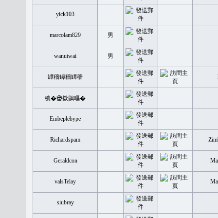
yick103
marcolam829
男
wanutwai
男
罈穡罈穡罈穡
穠�𤲞撳鶥嘔�
Embeplebype
Richardspam
Zim
Geraldcon
Mal
valsTelay
Mal
siubray