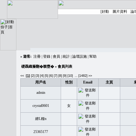
»
遊客:
注冊
|
登錄
|
會員
|
統計
|
論壇設施
|
幫助
礎聶織簷翻�䪖壅�
» 會員列表
<<
[1]
[2]
[3]
[4]
[5]
[6]
[7]
[8]
[9]
[10]
...
[1482] >>
用戶名
性別
Email
主頁
admin
crystal0601
女
繚L糧n
25365177