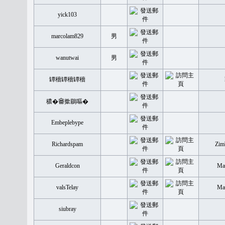
yick103
marcolam829
男
wanutwai
男
罈穡罈穡罈穡
穠�𤲞撳鶥嘔�
Embeplebype
Richardspam
Zim
Geraldcon
Mal
valsTelay
Mal
siubray