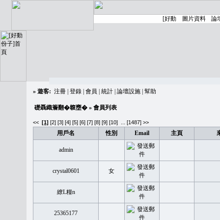
»
遊客:
注冊
|
登錄
|
會員
|
統計
|
論壇設施
|
幫助
礎聶織簷翻�䪖壅�
» 會員列表
<<
[1]
[2]
[3]
[4]
[5]
[6]
[7]
[8]
[9]
[10]
...
[1487] >>
用戶名
性別
Email
主頁
admin
crystal0601
女
繚L糧n
25365177