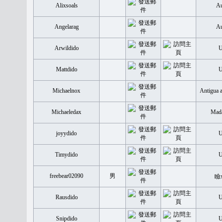
Alixsoals
Au
Angelarag
Au
Arwildido
Mattdido
Michaelnox
Antigua 
Michaeledax
Mada
joyydido
Timydido
freebear02090
男
瞼
Rausdido
Snipdido