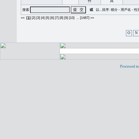
搜索
或
以...排序:
積分
-
用戶名
-
性
<<
[1]
[2]
[3]
[4]
[5]
[6]
[7]
[8]
[9]
[10]
...
[1487] >>
O
N
Processed in