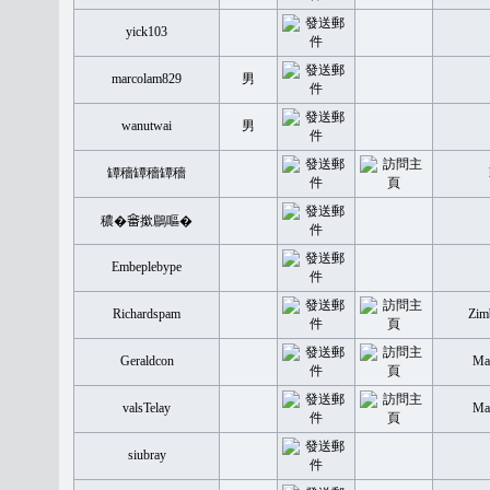
yick103
marcolam829
男
wanutwai
男
罈穡罈穡罈穡
穠�𤲞撳鶥嘔�
Embeplebype
Richardspam
Zim
Geraldcon
Mal
valsTelay
Mal
siubray