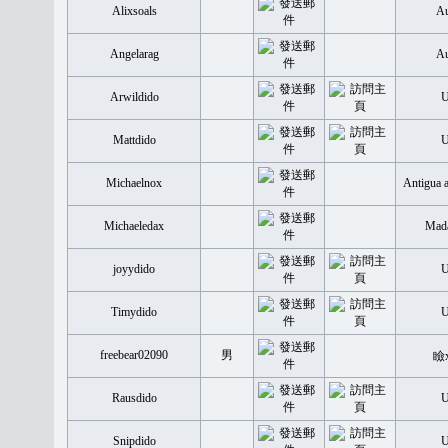
Alixsoals
Au
Angelarag
Au
Arwildido
Mattdido
Michaelnox
Antigua 
Michaeledax
Mada
joyydido
Timydido
freebear02090
男
瞼
Rausdido
Snipdido