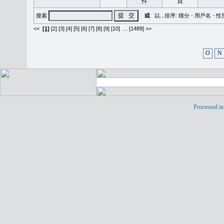
搜索
或
以...排序:
積分
-
用戶名
-
性
<<
[1]
[2]
[3]
[4]
[5]
[6]
[7]
[8]
[9]
[10]
...
[1489] >>
O
N
Processed in