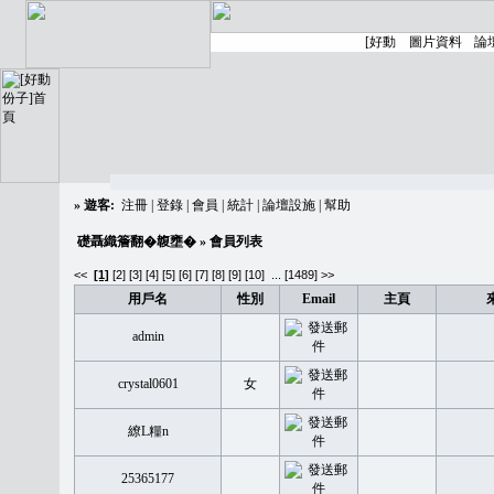
»
遊客:
注冊
|
登錄
|
會員
|
統計
|
論壇設施
|
幫助
礎聶織簷翻�䪖壅�
» 會員列表
<<
[1]
[2]
[3]
[4]
[5]
[6]
[7]
[8]
[9]
[10]
...
[1489] >>
用戶名
性別
Email
主頁
admin
crystal0601
女
繚L糧n
25365177