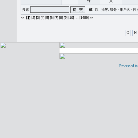
搜索
或
以...排序:
積分
-
用戶名
-
性
<<
[1]
[2]
[3]
[4]
[5]
[6]
[7]
[8]
[9]
[10]
...
[1489] >>
O
N
Processed in