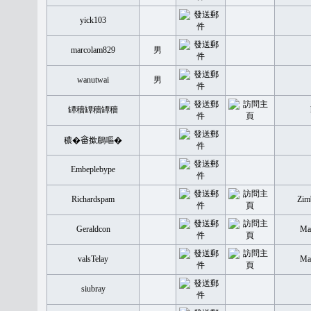
yick103
marcolam829
男
wanutwai
男
罈穡罈穡罈穡
穠�𤲞撳鶥嘔�
Embeplebype
Richardspam
Zim
Geraldcon
Mal
valsTelay
Mal
siubray