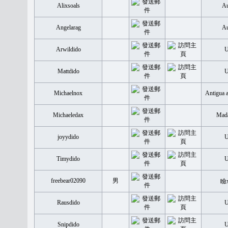
Alixsoals
Au
Angelarag
Au
Arwildido
Mattdido
Michaelnox
Antigua 
Michaeledax
Mada
joyydido
Timydido
freebear02090
男
瞼
Rausdido
Snipdido