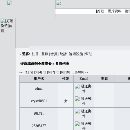
»
遊客:
注冊
|
登錄
|
會員
|
統計
|
論壇設施
|
幫助
礎聶織簷翻�䪖壅�
» 會員列表
<<
[1]
[2]
[3]
[4]
[5]
[6]
[7]
[8]
[9]
[10]
...
[1489] >>
用戶名
性別
Email
主頁
admin
crystal0601
女
繚L糧n
25365177