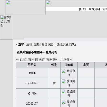
»
遊客:
注冊
|
登錄
|
會員
|
統計
|
論壇設施
|
幫助
礎聶織簷翻�䪖壅�
» 會員列表
<<
[1]
[2]
[3]
[4]
[5]
[6]
[7]
[8]
[9]
[10]
...
[1486] >>
用戶名
性別
Email
主頁
admin
crystal0601
女
繚L糧n
25365177