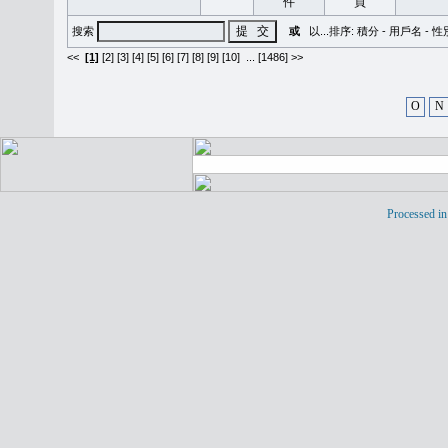
搜索
或
以...排序:
積分
-
用戶名
-
性
<<
[1]
[2]
[3]
[4]
[5]
[6]
[7]
[8]
[9]
[10]
...
[1486] >>
O
N
Processed in