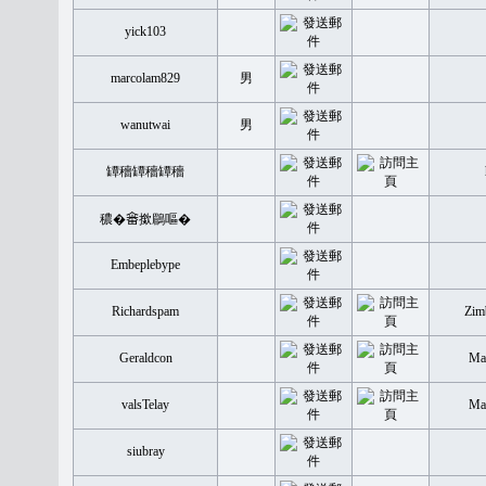
yick103
marcolam829
男
wanutwai
男
罈穡罈穡罈穡
穠�𤲞撳鶥嘔�
Embeplebype
Richardspam
Zim
Geraldcon
Mal
valsTelay
Mal
siubray