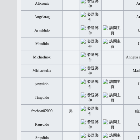
Alixsoals
Au
Angelarag
Au
Arwildido
Mattdido
Michaelnox
Antigua 
Michaeledax
Mada
joyydido
Timydido
freebear02090
男
瞼
Rausdido
Snipdido