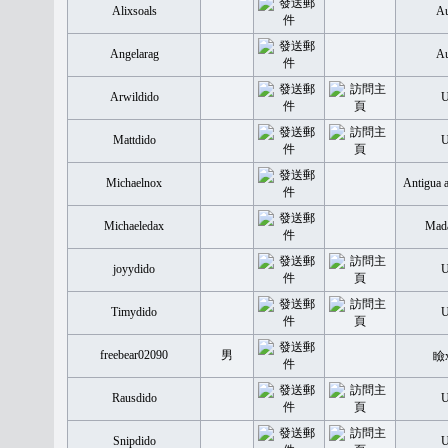
Alixsoals
Au
Angelarag
Au
Arwildido
Mattdido
Michaelnox
Antigua 
Michaeledax
Mada
joyydido
Timydido
freebear02090
男
瞼
Rausdido
Snipdido