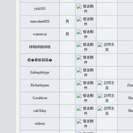
yick103
marcolam829
男
wanutwai
男
罈穡罈穡罈穡
穠�𤲞撳鶥嘔�
Embeplebype
Richardspam
Zim
Geraldcon
Mal
valsTelay
Mal
siubray