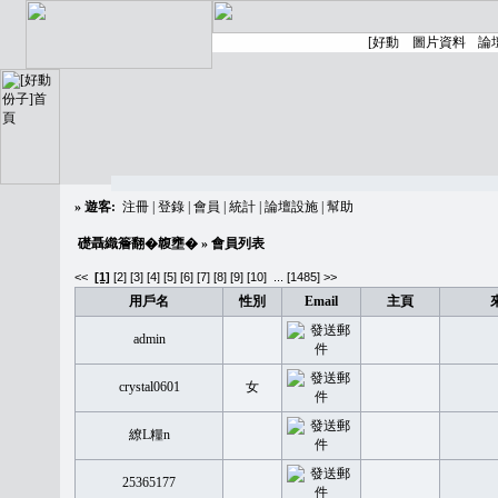
»
遊客:
注冊
|
登錄
|
會員
|
統計
|
論壇設施
|
幫助
礎聶織簷翻�䪖壅�
» 會員列表
<<
[1]
[2]
[3]
[4]
[5]
[6]
[7]
[8]
[9]
[10]
...
[1485] >>
用戶名
性別
Email
主頁
admin
crystal0601
女
繚L糧n
25365177