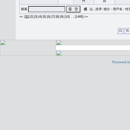
搜索
或
以...排序:
積分
-
用戶名
-
性
<<
[1]
[2]
[3]
[4]
[5]
[6]
[7]
[8]
[9]
[10]
...
[1485] >>
O
N
Processed in