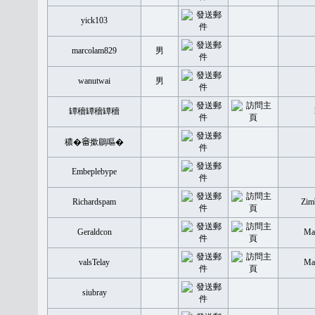
yick103
marcolam829
男
wanutwai
男
罈穡罈穡罈穡
穠�𤲞撳鶥嘔�
Embeplebype
Richardspam
Zim
Geraldcon
Mal
valsTelay
Mal
siubray