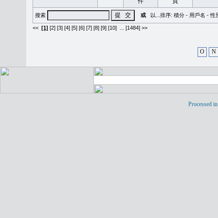
搜索
或
以...排序:
積分
-
用戶名
-
性
<<
[1]
[2]
[3]
[4]
[5]
[6]
[7]
[8]
[9]
[10]
...
[1484] >>
O
N
Processed in