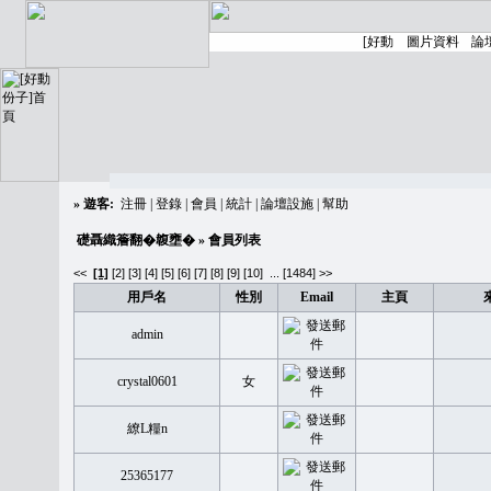
»
遊客:
注冊
|
登錄
|
會員
|
統計
|
論壇設施
|
幫助
礎聶織簷翻�䪖壅�
» 會員列表
<<
[1]
[2]
[3]
[4]
[5]
[6]
[7]
[8]
[9]
[10]
...
[1484] >>
用戶名
性別
Email
主頁
admin
crystal0601
女
繚L糧n
25365177