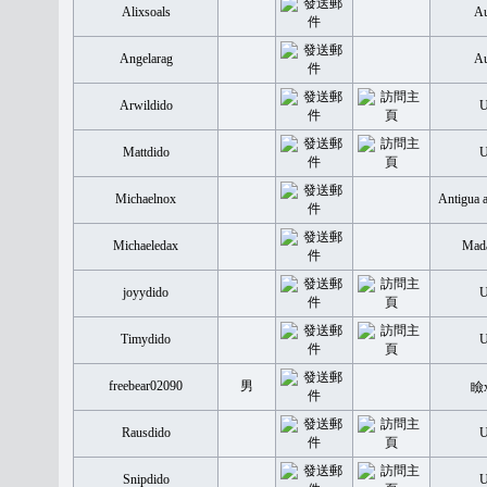
Alixsoals
Au
Angelarag
Au
Arwildido
Mattdido
Michaelnox
Antigua 
Michaeledax
Mada
joyydido
Timydido
freebear02090
男
瞼
Rausdido
Snipdido