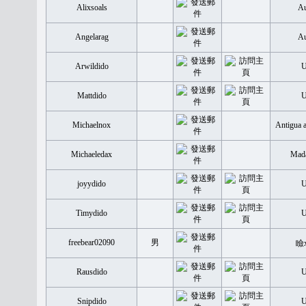
Alixsoals
Au
Angelarag
Au
Arwildido
Mattdido
Michaelnox
Antigua 
Michaeledax
Mada
joyydido
Timydido
freebear02090
男
瞼
Rausdido
Snipdido