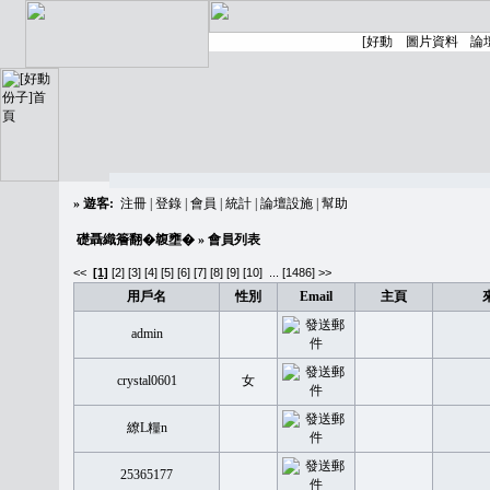
»
遊客:
注冊
|
登錄
|
會員
|
統計
|
論壇設施
|
幫助
礎聶織簷翻�䪖壅�
» 會員列表
<<
[1]
[2]
[3]
[4]
[5]
[6]
[7]
[8]
[9]
[10]
...
[1486] >>
用戶名
性別
Email
主頁
admin
crystal0601
女
繚L糧n
25365177