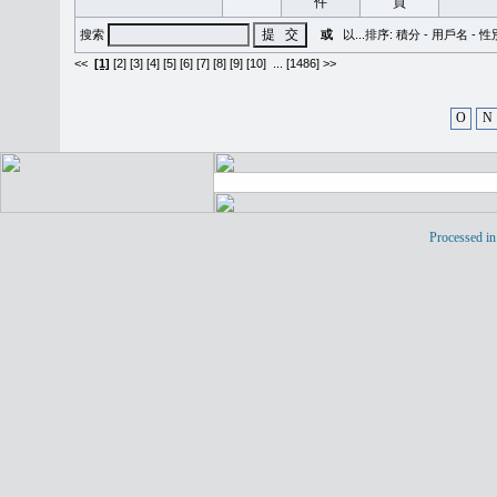
搜索
或
以...排序:
積分
-
用戶名
-
性
<<
[1]
[2]
[3]
[4]
[5]
[6]
[7]
[8]
[9]
[10]
...
[1486] >>
O
N
Processed in