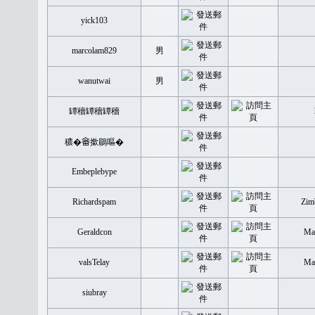
yick103
marcolam829
男
wanutwai
男
罈穡罈穡罈穡
穠�𤲞撳鶥嘔�
Embeplebype
Richardspam
Zim
Geraldcon
Mal
valsTelay
Mal
siubray