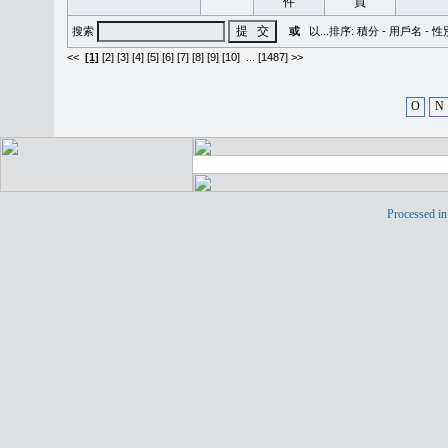
搜索
或
以...排序:
積分
-
用戶名
-
性
<<
[1]
[2]
[3]
[4]
[5]
[6]
[7]
[8]
[9]
[10]
...
[1487] >>
O
N
Processed in