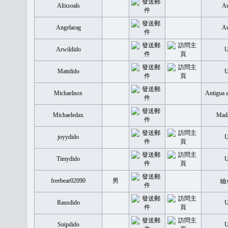
Alixsoals
Au
Angelarag
Au
Arwildido
Mattdido
Michaelnox
Antigua 
Michaeledax
Mada
joyydido
Timydido
freebear02090
男
瞼
Rausdido
Snipdido