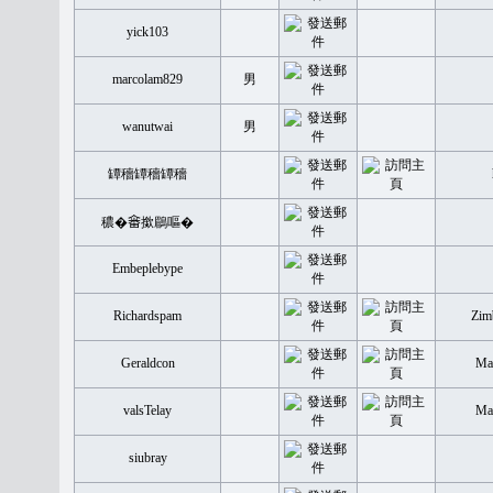
yick103
marcolam829
男
wanutwai
男
罈穡罈穡罈穡
穠�𤲞撳鶥嘔�
Embeplebype
Richardspam
Zim
Geraldcon
Mal
valsTelay
Mal
siubray