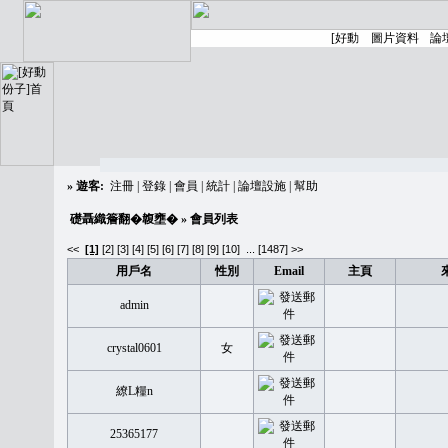
»
遊客:
注冊
|
登錄
|
會員
|
統計
|
論壇設施
|
幫助
礎聶織簷翻�䪖壅�
» 會員列表
<<
[1]
[2]
[3]
[4]
[5]
[6]
[7]
[8]
[9]
[10]
...
[1487] >>
用戶名
性別
Email
主頁
admin
crystal0601
女
繚L糧n
25365177