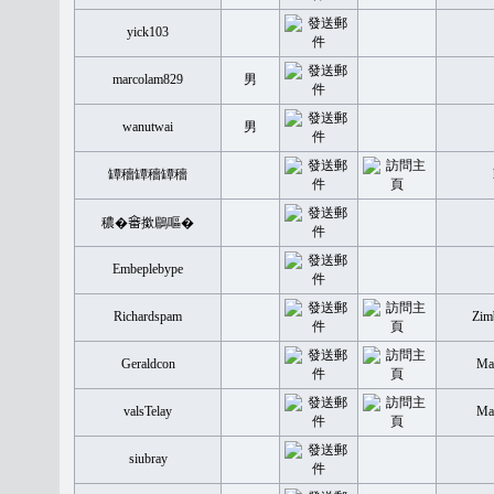
yick103
marcolam829
男
wanutwai
男
罈穡罈穡罈穡
穠�𤲞撳鶥嘔�
Embeplebype
Richardspam
Zim
Geraldcon
Mal
valsTelay
Mal
siubray