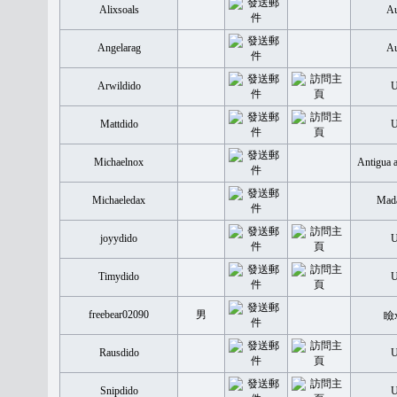
Alixsoals
Au
Angelarag
Au
Arwildido
Mattdido
Michaelnox
Antigua 
Michaeledax
Mada
joyydido
Timydido
freebear02090
男
瞼
Rausdido
Snipdido