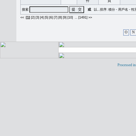
搜索
或
以...排序:
積分
-
用戶名
-
性
<<
[1]
[2]
[3]
[4]
[5]
[6]
[7]
[8]
[9]
[10]
...
[1491] >>
O
N
Processed in