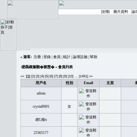
»
遊客:
注冊
|
登錄
|
會員
|
統計
|
論壇設施
|
幫助
礎聶織簷翻�䪖壅�
» 會員列表
<<
[1]
[2]
[3]
[4]
[5]
[6]
[7]
[8]
[9]
[10]
...
[1491] >>
用戶名
性別
Email
主頁
admin
crystal0601
女
繚L糧n
25365177