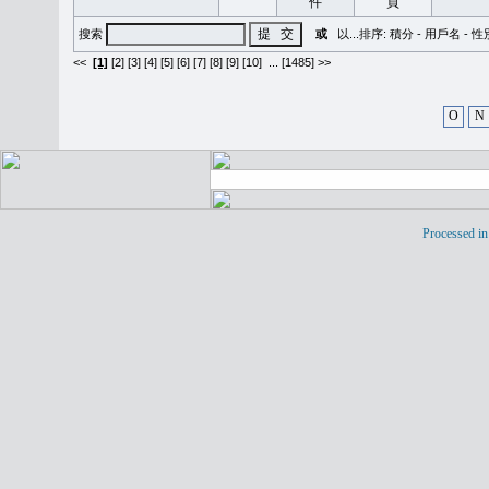
搜索
或
以...排序:
積分
-
用戶名
-
性
<<
[1]
[2]
[3]
[4]
[5]
[6]
[7]
[8]
[9]
[10]
...
[1485] >>
O
N
Processed in