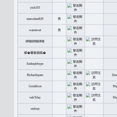
yick103
marcolam829
男
wanutwai
男
罈穡罈穡罈穡
穠�𤲞撳鶥嘔�
Embeplebype
Richardspam
Zim
Geraldcon
Mal
valsTelay
Mal
siubray