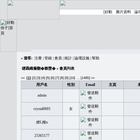
»
遊客:
注冊
|
登錄
|
會員
|
統計
|
論壇設施
|
幫助
礎聶織簷翻�䪖壅�
» 會員列表
<<
[1]
[2]
[3]
[4]
[5]
[6]
[7]
[8]
[9]
[10]
...
[1485] >>
用戶名
性別
Email
主頁
admin
crystal0601
女
繚L糧n
25365177