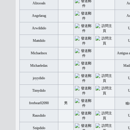
Alixsoals
Au
Angelarag
Au
Arwildido
Mattdido
Michaelnox
Antigua 
Michaeledax
Mada
joyydido
Timydido
freebear02090
男
瞼
Rausdido
Snipdido