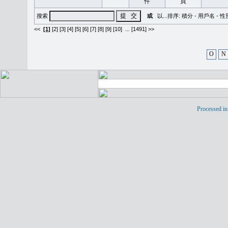
搜索
或
以...排序:
積分
-
用戶名
-
性
<<
[1]
[2]
[3]
[4]
[5]
[6]
[7]
[8]
[9]
[10]
...
[1491] >>
O
N
Processed in