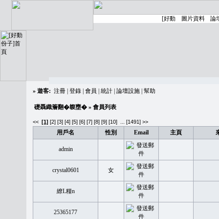
»
遊客:
注冊
|
登錄
|
會員
|
統計
|
論壇設施
|
幫助
礎聶織簷翻�䪖壅�
» 會員列表
<<
[1]
[2]
[3]
[4]
[5]
[6]
[7]
[8]
[9]
[10]
...
[1491] >>
用戶名
性別
Email
主頁
admin
crystal0601
女
繚L糧n
25365177