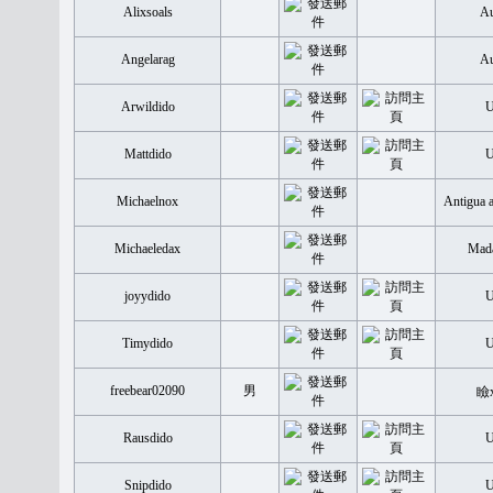
Alixsoals
Au
Angelarag
Au
Arwildido
Mattdido
Michaelnox
Antigua 
Michaeledax
Mada
joyydido
Timydido
freebear02090
男
瞼
Rausdido
Snipdido