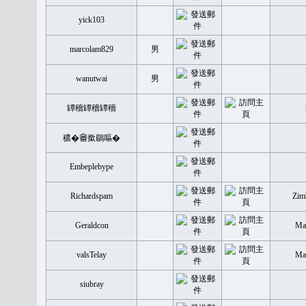
yick103
marcolam829
男
wanutwai
男
罈穡罈穡罈穡
穠�𤲞撳鶥嘔�
Embeplebype
Richardspam
Zim
Geraldcon
Mal
valsTelay
Mal
siubray