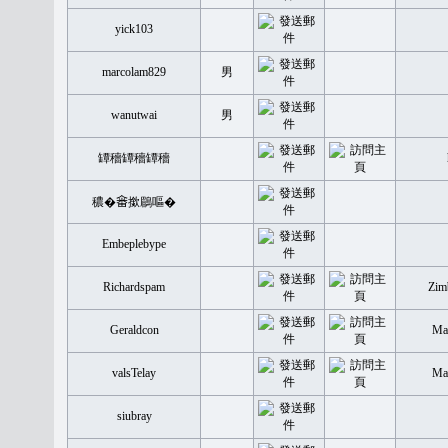
yick103
marcolam829
男
wanutwai
男
罈穡罈穡罈穡
穠�𤲞撳鶥嘔�
Embeplebype
Richardspam
Zim
Geraldcon
Mal
valsTelay
Mal
siubray