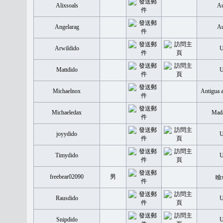
Alixsoals
Au
Angelarag
Au
Arwildido
Mattdido
Michaelnox
Antigua 
Michaeledax
Mada
joyydido
Timydido
freebear02090
男
瞼
Rausdido
Snipdido