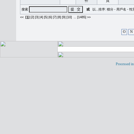
搜索
或
以...排序:
積分
-
用戶名
-
性
<<
[1]
[2]
[3]
[4]
[5]
[6]
[7]
[8]
[9]
[10]
...
[1485] >>
O
N
Processed in