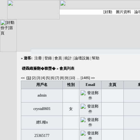
»
遊客:
注冊
|
登錄
|
會員
|
統計
|
論壇設施
|
幫助
礎聶織簷翻�䪖壅�
» 會員列表
<<
[1]
[2]
[3]
[4]
[5]
[6]
[7]
[8]
[9]
[10]
...
[1485] >>
用戶名
性別
Email
主頁
admin
crystal0601
女
繚L糧n
25365177