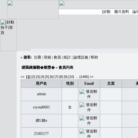
»
遊客:
注冊
|
登錄
|
會員
|
統計
|
論壇設施
|
幫助
礎聶織簷翻�䪖壅�
» 會員列表
<<
[1]
[2]
[3]
[4]
[5]
[6]
[7]
[8]
[9]
[10]
...
[1485] >>
用戶名
性別
Email
主頁
admin
crystal0601
女
繚L糧n
25365177