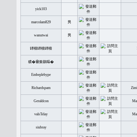
yick103
marcolam829
男
wanutwai
男
罈穡罈穡罈穡
穠�𤲞撳鶥嘔�
Embeplebype
Richardspam
Zim
Geraldcon
Mal
valsTelay
Mal
siubray