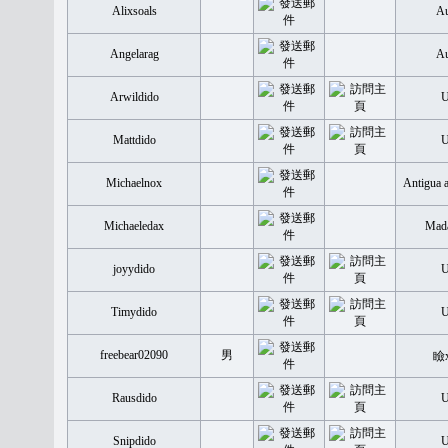
Alixsoals
Au
Angelarag
Au
Arwildido
Mattdido
Michaelnox
Antigua 
Michaeledax
Mada
joyydido
Timydido
freebear02090
男
瞼
Rausdido
Snipdido