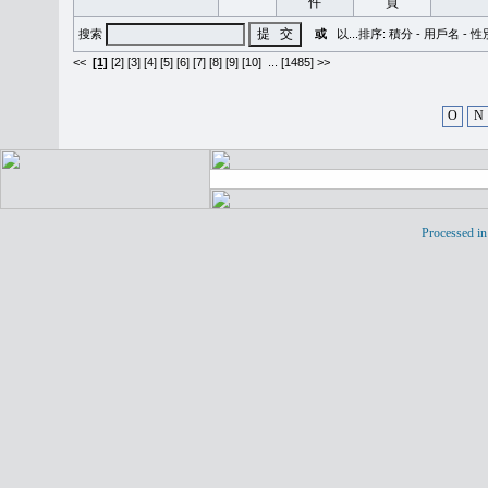
搜索
或
以...排序:
積分
-
用戶名
-
性
<<
[1]
[2]
[3]
[4]
[5]
[6]
[7]
[8]
[9]
[10]
...
[1485] >>
O
N
Processed in