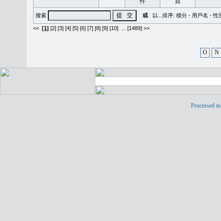
搜索
或
以...排序:
積分
-
用戶名
-
性
<<
[1]
[2]
[3]
[4]
[5]
[6]
[7]
[8]
[9]
[10]
...
[1489] >>
O
N
Processed in