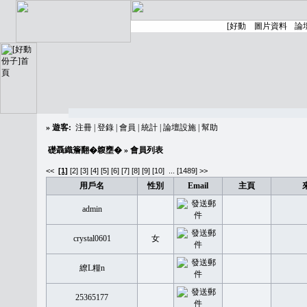
»
遊客:
注冊
|
登錄
|
會員
|
統計
|
論壇設施
|
幫助
礎聶織簷翻�䪖壅�
» 會員列表
<<
[1]
[2]
[3]
[4]
[5]
[6]
[7]
[8]
[9]
[10]
...
[1489] >>
用戶名
性別
Email
主頁
admin
crystal0601
女
繚L糧n
25365177