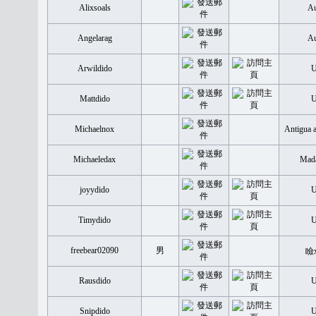
Alixsoals
Au
Angelarag
Au
Arwildido
Mattdido
Michaelnox
Antigua 
Michaeledax
Mada
joyydido
Timydido
freebear02090
男
瞼
Rausdido
Snipdido