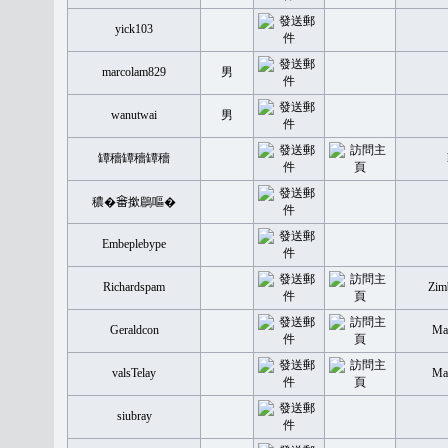
yick103
marcolam829
男
wanutwai
男
罈穡罈穡罈穡
穠�𤲞撳鶥嘔�
Embeplebype
Richardspam
Zim
Geraldcon
Mal
valsTelay
Mal
siubray