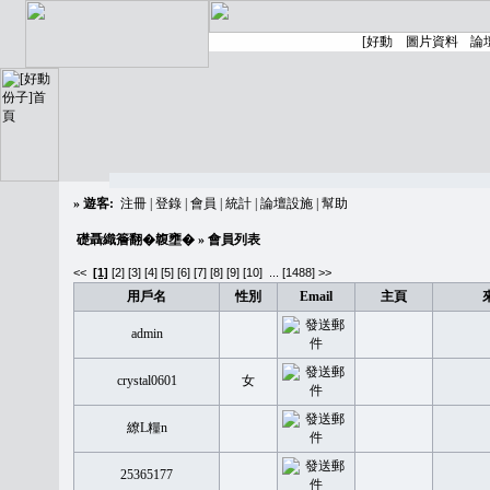
»
遊客:
注冊
|
登錄
|
會員
|
統計
|
論壇設施
|
幫助
礎聶織簷翻�䪖壅�
» 會員列表
<<
[1]
[2]
[3]
[4]
[5]
[6]
[7]
[8]
[9]
[10]
...
[1488] >>
用戶名
性別
Email
主頁
admin
crystal0601
女
繚L糧n
25365177