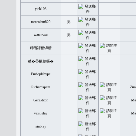
yick103
marcolam829
男
wanutwai
男
罈穡罈穡罈穡
穠�𤲞撳鶥嘔�
Embeplebype
Richardspam
Zim
Geraldcon
Mal
valsTelay
Mal
siubray