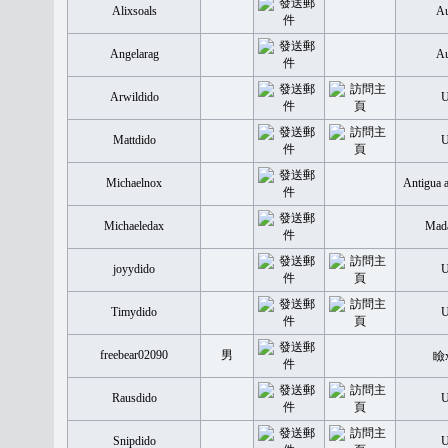
Alixsoals
Au
Angelarag
Au
Arwildido
Mattdido
Michaelnox
Antigua 
Michaeledax
Mada
joyydido
Timydido
freebear02090
男
瞼
Rausdido
Snipdido