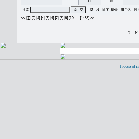
搜索
或
以...排序:
積分
-
用戶名
-
性
<<
[1]
[2]
[3]
[4]
[5]
[6]
[7]
[8]
[9]
[10]
...
[1488] >>
O
N
Processed in