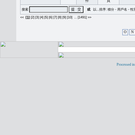
搜索
或
以...排序:
積分
-
用戶名
-
性
<<
[1]
[2]
[3]
[4]
[5]
[6]
[7]
[8]
[9]
[10]
...
[1491] >>
O
N
Processed in