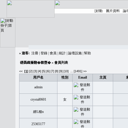
»
遊客:
注冊
|
登錄
|
會員
|
統計
|
論壇設施
|
幫助
礎聶織簷翻�䪖壅�
» 會員列表
<<
[1]
[2]
[3]
[4]
[5]
[6]
[7]
[8]
[9]
[10]
...
[1491] >>
用戶名
性別
Email
主頁
admin
crystal0601
女
繚L糧n
25365177