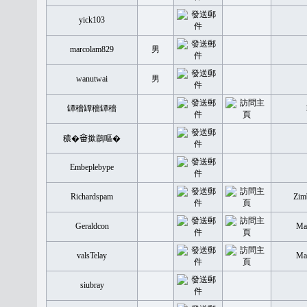
yick103
marcolam829
男
wanutwai
男
罈穡罈穡罈穡
穠�𤲞撳鶥嘔�
Embeplebype
Richardspam
Zim
Geraldcon
Mal
valsTelay
Mal
siubray