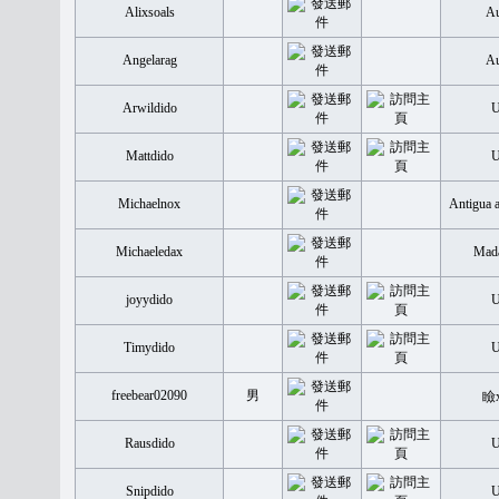
Alixsoals
Au
Angelarag
Au
Arwildido
Mattdido
Michaelnox
Antigua 
Michaeledax
Mada
joyydido
Timydido
freebear02090
男
瞼
Rausdido
Snipdido