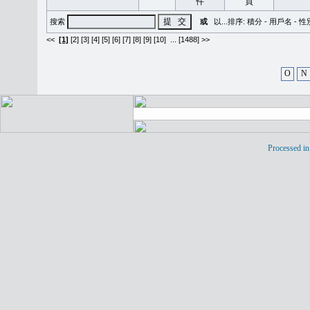
搜索
或
以...排序:
積分
-
用戶名
-
性
<<
[1]
[2]
[3]
[4]
[5]
[6]
[7]
[8]
[9]
[10]
...
[1488] >>
O
N
Processed in