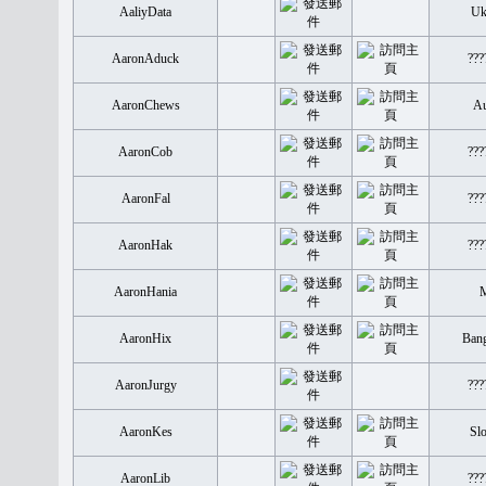
AaliyData
Uk
AaronAduck
???
AaronChews
Au
AaronCob
???
AaronFal
???
AaronHak
???
AaronHania
M
AaronHix
Bang
AaronJurgy
???
AaronKes
Slo
AaronLib
???