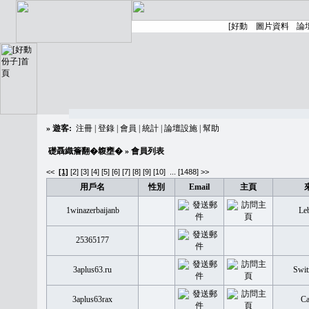
»
遊客:
注冊
|
登錄
|
會員
|
統計
|
論壇設施
|
幫助
礎聶織簷翻�䪖壅�
» 會員列表
<<
[1]
[2]
[3]
[4]
[5]
[6]
[7]
[8]
[9]
[10]
...
[1488] >>
用戶名
性別
Email
主頁
1winazerbaijanb
Le
25365177
3aplus63.ru
Swit
3aplus63rax
Ca