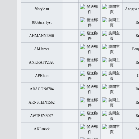
50style.ru
Antigua 
888starz_lyst
Ru
AHMANN2866
Ru
AMJames
Bang
ANKRAPP2826
Ru
APKhuo
ARAGON6704
Ru
ARNSTEIN1562
Ru
AWTREY3907
Ru
AXPatrick
Za