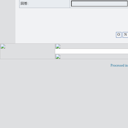
回答:
O
N
Processed in