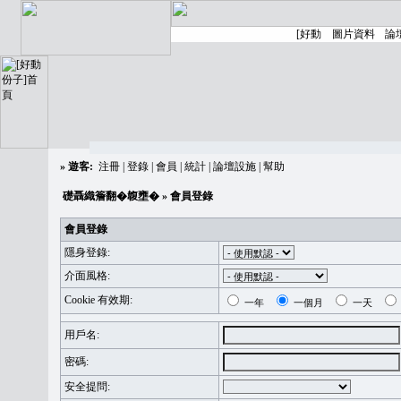
»
遊客:
注冊
|
登錄
|
會員
|
統計
|
論壇設施
|
幫助
礎聶織簷翻�䪖壅�
» 會員登錄
會員登錄
隱身登錄:
介面風格:
Cookie 有效期:
一年
一個月
一天
用戶名:
密碼:
安全提問: