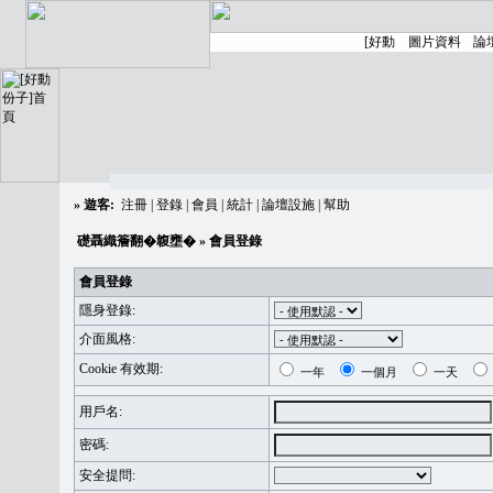
»
遊客:
注冊
|
登錄
|
會員
|
統計
|
論壇設施
|
幫助
礎聶織簷翻�䪖壅�
» 會員登錄
會員登錄
隱身登錄:
介面風格:
Cookie 有效期:
一年
一個月
一天
用戶名:
密碼:
安全提問: