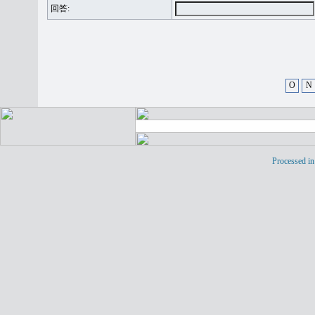
回答:
O
N
Processed in