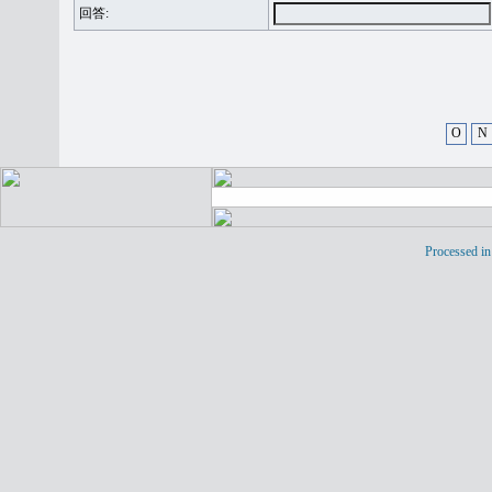
回答:
O
N
Processed in