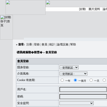
»
遊客:
注冊
|
登錄
|
會員
|
統計
|
論壇設施
|
幫助
礎聶織簷翻�䪖壅�
» 會員登錄
會員登錄
隱身登錄:
介面風格:
Cookie 有效期:
一年
一個月
一天
用戶名:
密碼:
安全提問: