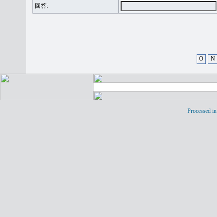
回答:
O
N
Processed in