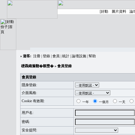
»
遊客:
注冊
|
登錄
|
會員
|
統計
|
論壇設施
|
幫助
礎聶織簷翻�䪖壅�
» 會員登錄
會員登錄
隱身登錄:
介面風格:
Cookie 有效期:
一年
一個月
一天
用戶名:
密碼:
安全提問: