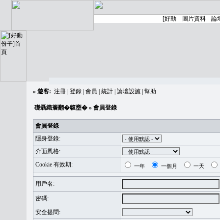
»
遊客:
注冊
|
登錄
|
會員
|
統計
|
論壇設施
|
幫助
礎聶織簷翻�䪖壅�
» 會員登錄
會員登錄
隱身登錄:
介面風格:
Cookie 有效期:
一年
一個月
一天
用戶名:
密碼:
安全提問: