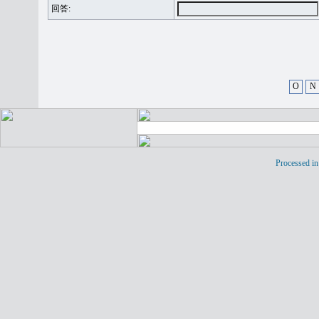
回答:
O
N
Processed in