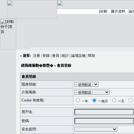
»
遊客:
注冊
|
登錄
|
會員
|
統計
|
論壇設施
|
幫助
礎聶織簷翻�䪖壅�
» 會員登錄
會員登錄
隱身登錄:
介面風格:
Cookie 有效期:
一年
一個月
一天
用戶名:
密碼:
安全提問: