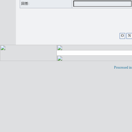
回答:
O
N
Processed in