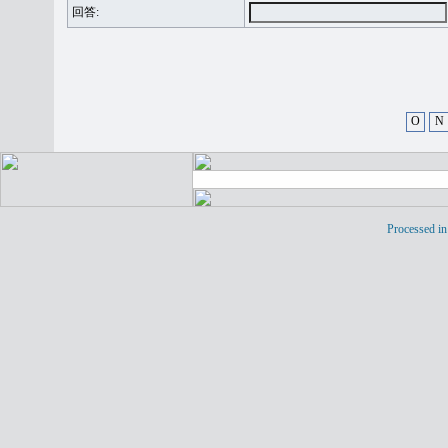
回答:
O
N
Processed in