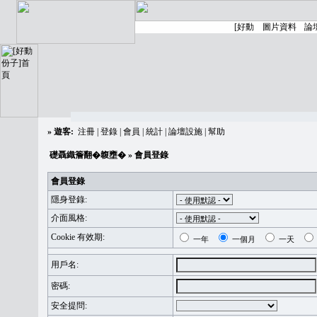
»
遊客:
注冊
|
登錄
|
會員
|
統計
|
論壇設施
|
幫助
礎聶織簷翻�䪖壅�
» 會員登錄
會員登錄
隱身登錄:
介面風格:
Cookie 有效期:
一年
一個月
一天
用戶名:
密碼:
安全提問: