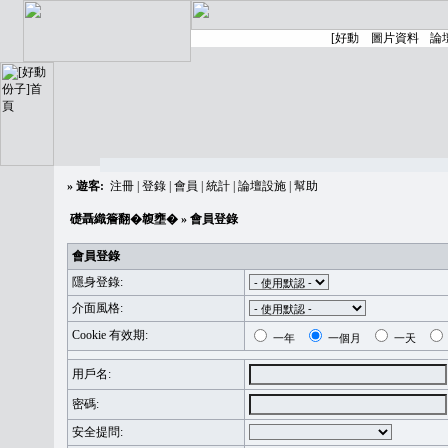
»
遊客:
注冊
|
登錄
|
會員
|
統計
|
論壇設施
|
幫助
礎聶織簷翻�䪖壅�
» 會員登錄
會員登錄
隱身登錄:
介面風格:
Cookie 有效期:
一年
一個月
一天
用戶名:
密碼:
安全提問: