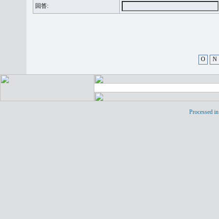
回答:
O
N
Processed in