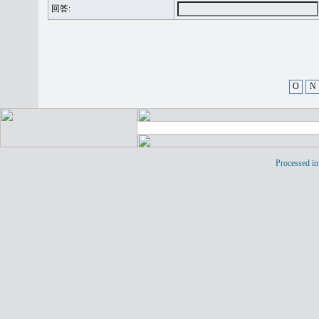
回答:
O
N
Processed in