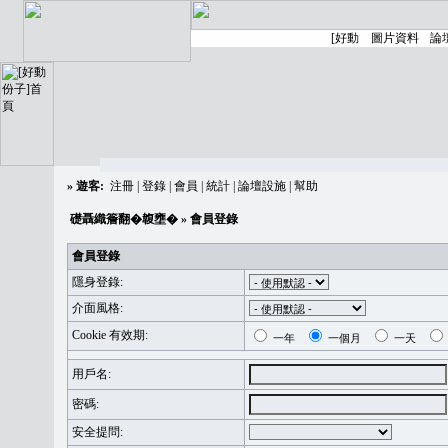
»
遊客:
注冊
|
登錄
|
會員
|
統計
|
論壇設施
|
幫助
礎聶織簷翻�䪖壅�
» 會員登錄
會員登錄
隱身登錄:
介面風格:
Cookie 有效期:
一年
一個月
一天
用戶名:
密碼:
安全提問: