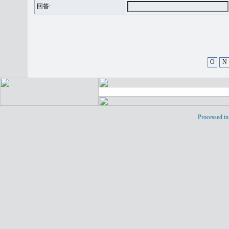
回答:
O
N
Processed in