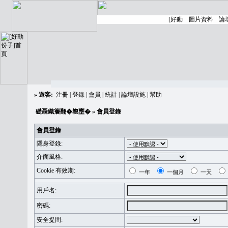
»
遊客:
注冊
|
登錄
|
會員
|
統計
|
論壇設施
|
幫助
礎聶織簷翻�䪖壅�
» 會員登錄
會員登錄
隱身登錄:
介面風格:
Cookie 有效期:
一年
一個月
一天
用戶名:
密碼:
安全提問: