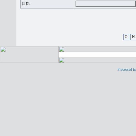
回答:
O
N
Processed in