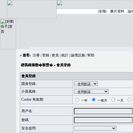
»
遊客:
注冊
|
登錄
|
會員
|
統計
|
論壇設施
|
幫助
礎聶織簷翻�䪖壅�
» 會員登錄
會員登錄
隱身登錄:
介面風格:
Cookie 有效期:
一年
一個月
一天
用戶名:
密碼:
安全提問: