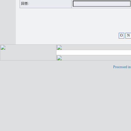
回答:
O
N
Processed in