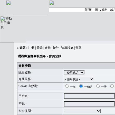
»
遊客:
注冊
|
登錄
|
會員
|
統計
|
論壇設施
|
幫助
礎聶織簷翻�䪖壅�
» 會員登錄
會員登錄
隱身登錄:
介面風格:
Cookie 有效期:
一年
一個月
一天
用戶名:
密碼:
安全提問: