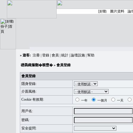
»
遊客:
注冊
|
登錄
|
會員
|
統計
|
論壇設施
|
幫助
礎聶織簷翻�䪖壅�
» 會員登錄
會員登錄
隱身登錄:
介面風格:
Cookie 有效期:
一年
一個月
一天
用戶名:
密碼:
安全提問: