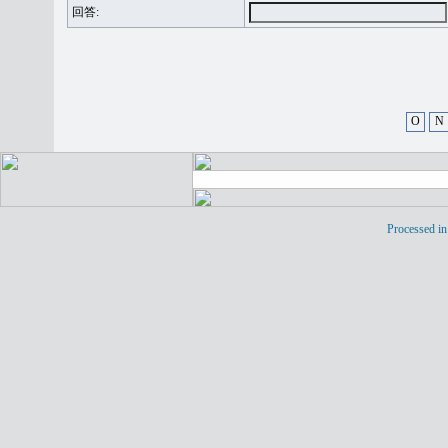
回答:
O
N
Processed in