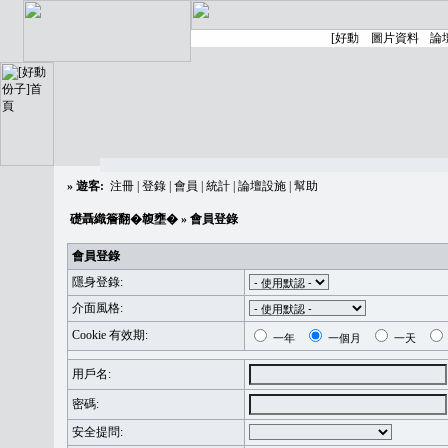
»
遊客:
注冊
|
登錄
|
會員
|
統計
|
論壇設施
|
幫助
礎聶織簷翻�䪖壅�
» 會員登錄
會員登錄
隱身登錄:
介面風格:
Cookie 有效期:
一年
一個月
一天
用戶名:
密碼:
安全提問: