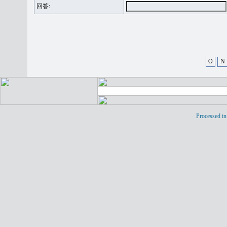
回答:
O
N
Processed in