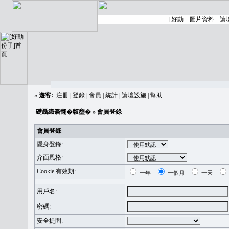
»
遊客:
注冊
|
登錄
|
會員
|
統計
|
論壇設施
|
幫助
礎聶織簷翻�䪖壅�
» 會員登錄
會員登錄
隱身登錄:
介面風格:
Cookie 有效期:
一年
一個月
一天
用戶名:
密碼:
安全提問: