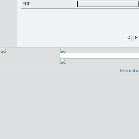
回答:
O
N
Processed in