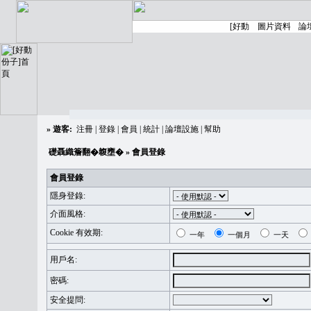
»
遊客:
注冊
|
登錄
|
會員
|
統計
|
論壇設施
|
幫助
礎聶織簷翻�䪖壅�
» 會員登錄
會員登錄
隱身登錄:
介面風格:
Cookie 有效期:
一年
一個月
一天
用戶名:
密碼:
安全提問: