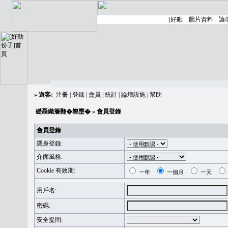
»
遊客:
注冊
|
登錄
|
會員
|
統計
|
論壇設施
|
幫助
礎聶織簷翻�䪖壅�
» 會員登錄
會員登錄
隱身登錄:
介面風格:
Cookie 有效期:
一年
一個月
一天
用戶名:
密碼:
安全提問: