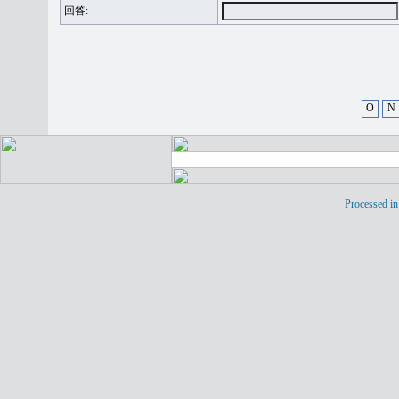
回答:
O
N
Processed in