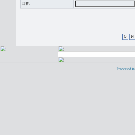
回答:
O
N
Processed in