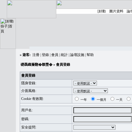
»
遊客:
注冊
|
登錄
|
會員
|
統計
|
論壇設施
|
幫助
礎聶織簷翻�䪖壅�
» 會員登錄
會員登錄
隱身登錄:
介面風格:
Cookie 有效期:
一年
一個月
一天
用戶名:
密碼:
安全提問: