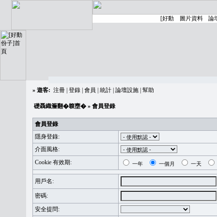
»
遊客:
注冊
|
登錄
|
會員
|
統計
|
論壇設施
|
幫助
礎聶織簷翻�䪖壅�
» 會員登錄
會員登錄
隱身登錄:
介面風格:
Cookie 有效期:
一年
一個月
一天
用戶名:
密碼:
安全提問: