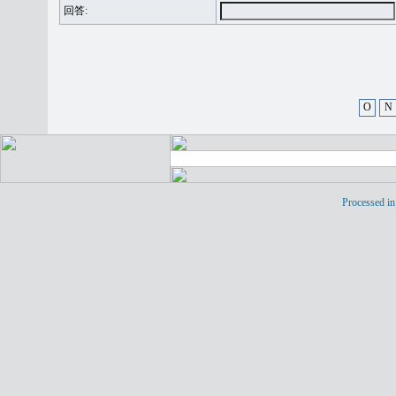
回答:
O
N
Processed in