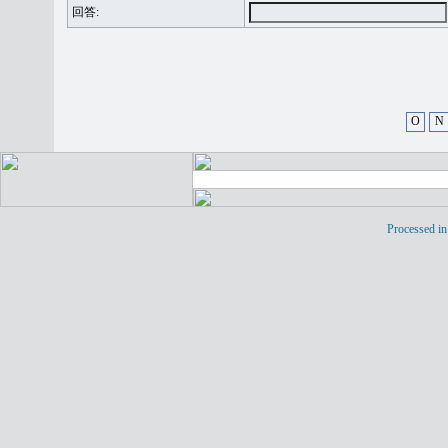
回答:
O
N
Processed in