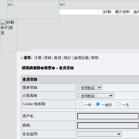
»
遊客:
注冊
|
登錄
|
會員
|
統計
|
論壇設施
|
幫助
礎聶織簷翻�䪖壅�
» 會員登錄
會員登錄
隱身登錄:
介面風格:
Cookie 有效期:
一年
一個月
一天
用戶名:
密碼:
安全提問: