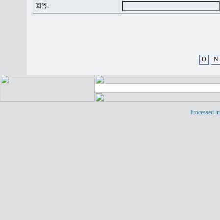
回答:
O
N
Processed in