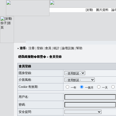
»
遊客:
注冊
|
登錄
|
會員
|
統計
|
論壇設施
|
幫助
礎聶織簷翻�䪖壅�
» 會員登錄
會員登錄
隱身登錄:
介面風格:
Cookie 有效期:
一年
一個月
一天
用戶名:
密碼:
安全提問: