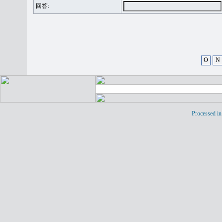
回答:
O
N
Processed in