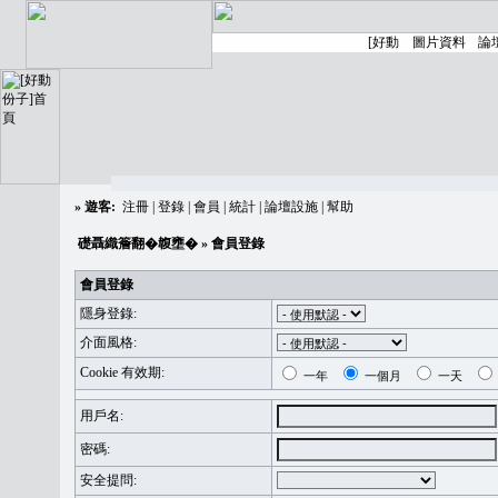
»
遊客:
注冊
|
登錄
|
會員
|
統計
|
論壇設施
|
幫助
礎聶織簷翻�䪖壅�
» 會員登錄
會員登錄
隱身登錄:
介面風格:
Cookie 有效期:
一年
一個月
一天
用戶名:
密碼:
安全提問: