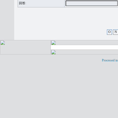
回答:
O
N
Processed in