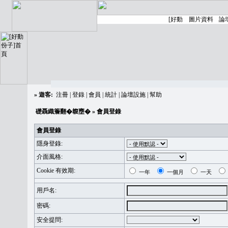
»
遊客:
注冊
|
登錄
|
會員
|
統計
|
論壇設施
|
幫助
礎聶織簷翻�䪖壅�
» 會員登錄
會員登錄
隱身登錄:
介面風格:
Cookie 有效期:
一年
一個月
一天
用戶名:
密碼:
安全提問: