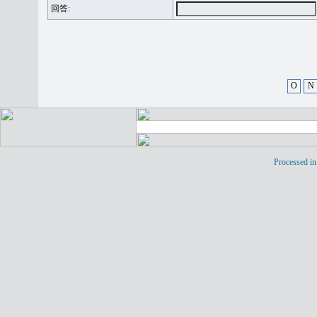
回答:
O
N
Processed in