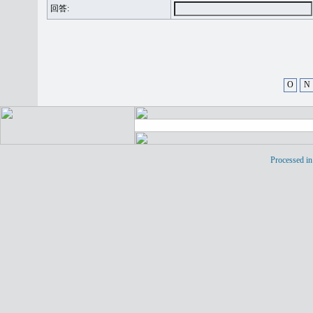
回答:
O
N
Processed in