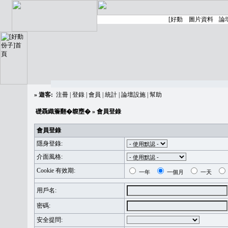
»
遊客:
注冊
|
登錄
|
會員
|
統計
|
論壇設施
|
幫助
礎聶織簷翻�䪖壅�
» 會員登錄
會員登錄
隱身登錄:
介面風格:
Cookie 有效期:
一年
一個月
一天
用戶名:
密碼:
安全提問: