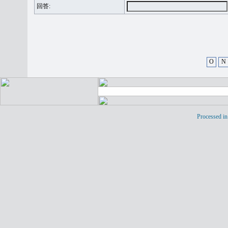
回答:
O
N
Processed in