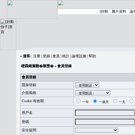
»
遊客:
注冊
|
登錄
|
會員
|
統計
|
論壇設施
|
幫助
礎聶織簷翻�䪖壅�
» 會員登錄
會員登錄
隱身登錄:
介面風格:
Cookie 有效期:
一年
一個月
一天
用戶名:
密碼:
安全提問: