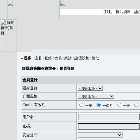
»
遊客:
注冊
|
登錄
|
會員
|
統計
|
論壇設施
|
幫助
礎聶織簷翻�䪖壅�
» 會員登錄
會員登錄
隱身登錄:
介面風格:
Cookie 有效期:
一年
一個月
一天
用戶名:
密碼:
安全提問: