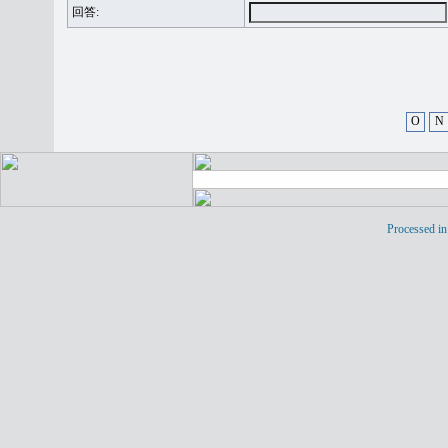
回答:
O
N
Processed in