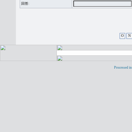
回答:
O
N
Processed in