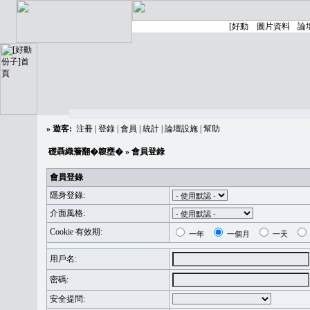
»
遊客:
注冊
|
登錄
|
會員
|
統計
|
論壇設施
|
幫助
礎聶織簷翻�䪖壅�
» 會員登錄
會員登錄
隱身登錄:
介面風格:
Cookie 有效期:
一年
一個月
一天
用戶名:
密碼:
安全提問: