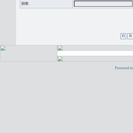
回答:
O
N
Processed in