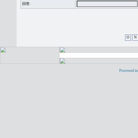
回答:
O
N
Processed in