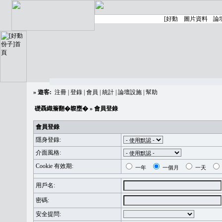
»
遊客:
注冊
|
登錄
|
會員
|
統計
|
論壇設施
|
幫助
礎聶織簷翻�䪖壅�
» 會員登錄
會員登錄
隱身登錄:
介面風格:
Cookie 有效期:
一年
一個月
一天
用戶名:
密碼:
安全提問: